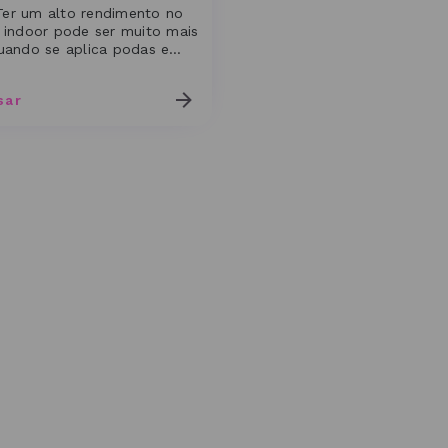
er um alto rendimento no
o indoor pode ser muito mais
quando se aplica podas e
mentos. São técnicas...
sar