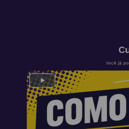
C
Você já p
Play
Video