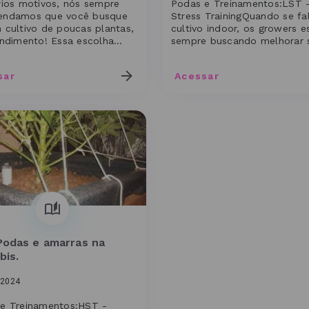
rios motivos, nós sempre
Podas e Treinamentos:LST 
endamos que você busque
Stress TrainingQuando se fa
 cultivo de poucas plantas,
cultivo indoor, os growers e
endimento! Essa escolha
sempre buscando melhorar 
er benéfica de vária...
resultados, e certament...
sar
Acessar
Podas e amarras na
bis.
/2024
e Treinamentos:HST -