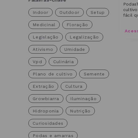
PodasT
cultiv
Indoor
Outdoor
Setup
fácil 
treina
Medicinal
Floração
Aces
Legislação
Legalização
Ativismo
Umidade
Vpd
Culinária
Plano de cultivo
Semente
Extração
Cultura
Growbiarra
Iluminação
Hidroponia
Nutrição
Curiosidades
Podas e amarras