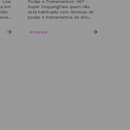
- Low
Podas e Treinamentos: HST -
la em
Super CroppingPara quem não
stão
está habituado com técnicas de
seus
podas e treinamentos de alto
estresse, o super cropping pode
pa...
Acessar