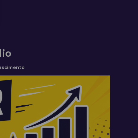
io
rescimento