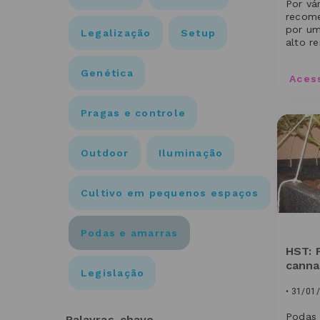
Por vá
recom
por um
Legalização
Setup
alto r
pode s
Genética
Aces
Pragas e controle
Outdoor
Iluminação
Cultivo em pequenos espaços
Podas e amarras
HST: 
canna
Legislação
• 31/01
Podas 
Palavras-chave